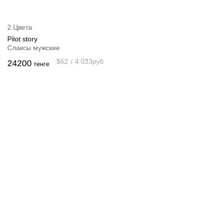
2 Цвета
Pilot story
Слаксы мужские
$
62
4 033
руб
24200
тенге