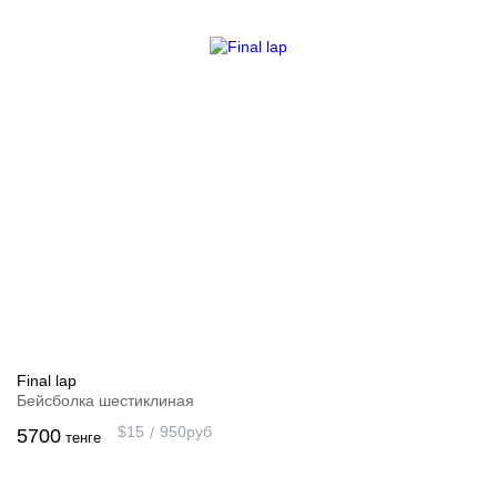
Final lap
Бейсболка шестиклиная
$
15
950
руб
5700
тенге