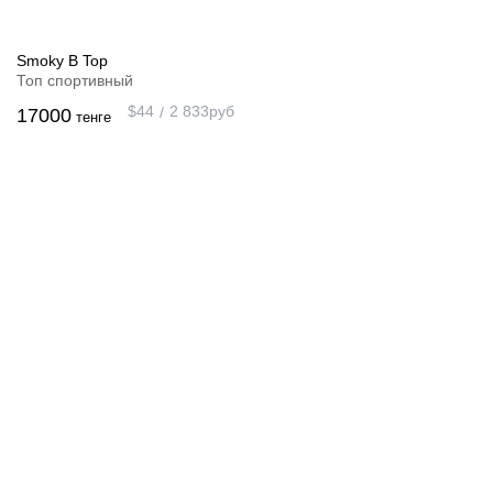
Smoky B Top
Топ спортивный
$
44
2 833
руб
17000
тенге