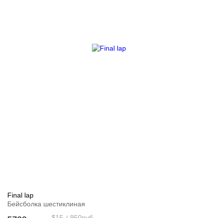
Final lap
Бейсболка шестиклиная
$
15
950
руб