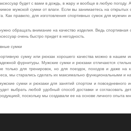
 аксессуар будет с вами в дождь, в жару и вообще в любую погоду.
имое мужской сумки от влаги. Если вы занимаетесь на открытых 
а. Как правило, для изготовления спортивных сумок для мужчин 
 нужно обращать внимание на качество изделия. Ведь спортивная с
ксессуар очень быстро придет в негодность.
портивную сумку или рюкзак хорошего качества можно в нашем и
адежной фурнитуры. Мужские сумки и рюкзаки отличаются стильны
не только для тренировок, но для поездок, походов и даже на
неса, мы старались сделать их максимально функциональными и 
мужские сумки и рюкзаки для занятий спортом и повседневного и
будет выбрать любой удобный способ доставки и согласовать д
одукцией, поскольку мы создавали ее на основе личного опыта мн