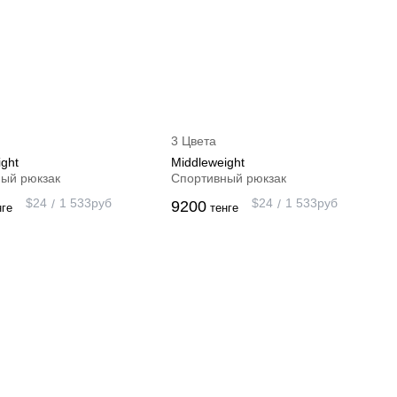
3 Цвета
ght
Middleweight
ый рюкзак
Спортивный рюкзак
$
24
1 533
руб
$
24
1 533
руб
9200
нге
тенге