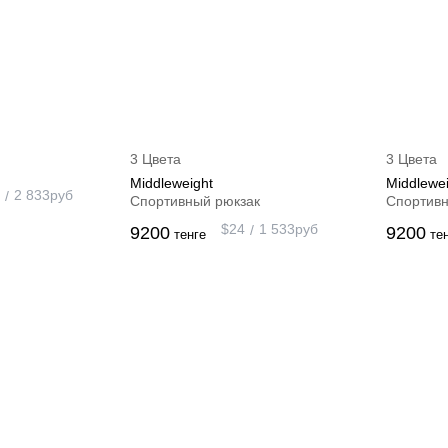
3 Цвета
3 Цвета
Middleweight
Middlewei
2 833
руб
Спортивный рюкзак
Спортивн
$
24
1 533
руб
9200
9200
тенге
те