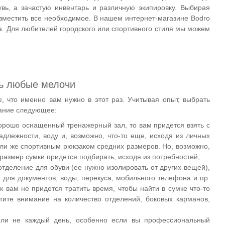
вь, а зачастую инвентарь и различную экипировку. Выбирая
азместить все необходимое. В нашем интернет-магазине Bodro
а. Для любителей городского или спортивного стиля мы можем
ть любые мелочи
, что именно вам нужно в этот раз. Учитывая опыт, выбрать
мание следующее:
орошо оснащенный тренажерный зал, то вам придется взять с
длежности, воду и, возможно, что-то еще, исходя из личных
ли же спортивным рюкзаком средних размеров. Но, возможно,
 размер сумки придется подбирать, исходя из потребностей;
тделение для обуви (ее нужно изолировать от других вещей),
для документов, воды, перекуса, мобильного телефона и пр.
 вам не придется тратить время, чтобы найти в сумке что-то
тите внимание на количество отделений, боковых карманов,
а ли не каждый день, особенно если вы профессиональный