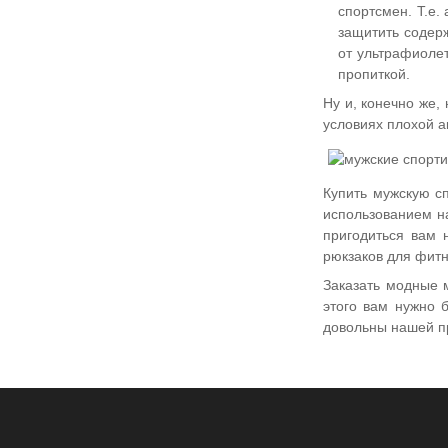
спортсмен. Т.е.
защитить содерж
от ультрафиолет
пропиткой.
Ну и, конечно же,
условиях плохой а
Купить мужскую с
использованием н
пригодиться вам 
рюкзаков для фит
Заказать модные 
этого вам нужно 
довольны нашей пр