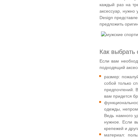
каждый раз на тр
аксессуар, нужно 
Design представле
предложить ориги
Как выбрать 
Если вам необходи
подходящий аксесс
размер: пожалу
собой только с
предпочтений. 
вам придется бр
функциональност
одежды, непром
Ведь намного уд
нужное. Если в
крепежей и друг
материал: пол