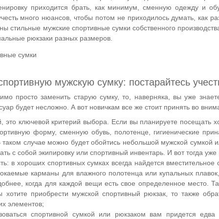
енировку приходится брать, как минимум, сменную одежду и обу
учесть много нюансов, чтобы потом не приходилось думать, как р
ны стильные мужские спортивные сумки собственного производств
нальные рюкзаки разных размеров.
спортивную мужскую сумку: постарайтесь учес
мо просто заменить старую сумку, то, наверняка, вы уже знаете
уар будет несложно. А вот новичкам все же стоит принять во вни
й, это ключевой критерий выбора. Если вы планируете посещать х
портивную форму, сменную обувь, полотенце, гигиенические прина
В таком случае можно будет обойтись небольшой мужской сумкой и
ать с собой экипировку или спортивный инвентарь. И вот тогда уже
ь: в хороших спортивных сумках всегда найдется вместительное о
окаемые карманы для влажного полотенца или купальных плавок, 
обнее, когда для каждой вещи есть свое определенное место. Так
ы хотите приобрести мужской спортивный рюкзак, то также обра
их элементов;
ьзоваться спортивной сумкой или рюкзаком вам придется едв