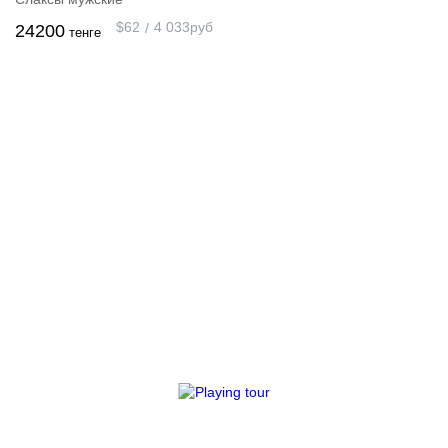
$
62
4 033
руб
24200
тенге