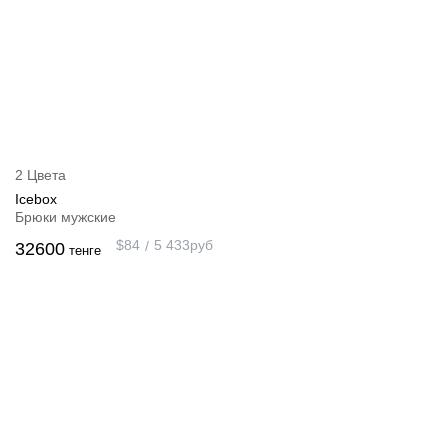
2 Цвета
Icebox
Брюки мужские
$
84
5 433
руб
32600
тенге