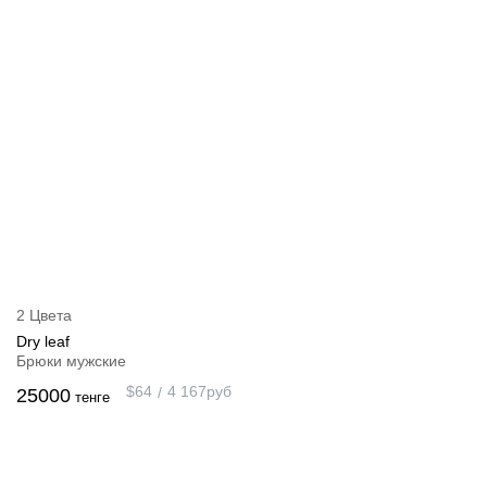
2 Цвета
Dry leaf
Брюки мужские
$
64
4 167
руб
25000
тенге