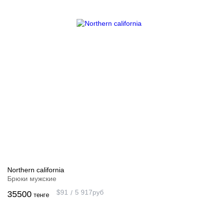
Northern california
Брюки мужские
$
91
5 917
руб
35500
тенге