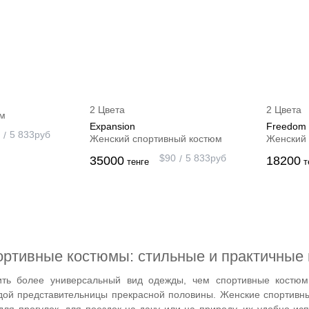
2 Цвета
2 Цвета
юм
Expansion
Freedom
5 833
руб
Женский спортивный костюм
Женский 
$
90
5 833
руб
35000
18200
тенге
т
ртивные костюмы: стильные и практичные 
ить более универсальный вид одежды, чем спортивные костюм
ждой представительницы прекрасной половины. Женские спортивн
для прогулок, для поездок на дачу или на природу, их удобно и