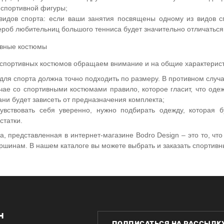
 спортивной фигуры;
видов спорта: если ваши занятия посвящены одному из видов с
роб любительниц большого тенниса будет значительно отличаться
 спортивных костюмов обращаем внимание и на общие характерист
для спорта должна точно подходить по размеру. В противном случа
чае со спортивными костюмами правило, которое гласит, что оде
кани будет зависеть от предназначения комплекта;
увствовать себя уверенно, нужно подбирать одежду, которая б
статки.
, представленная в интернет-магазине Bodro Design – это то, что
ршинам. В нашем каталоге вы можете выбрать и заказать спортивн
Н
ПОДПИСАТЬСЯ НА РАССЫЛК