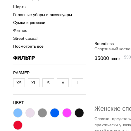
Шорты
Головные уборы и аксессуары
Сумки и рюкзаки
Фитнес
Street casual
Boundless
Посмотреть всё
Спортивный кост
ФИЛЬТР
$
90
35000
тенге
PАЗМЕР
XS
XL
S
M
L
ЦВЕТ
Женские спо
Сложно представ
практически у ка
подойдут также и 