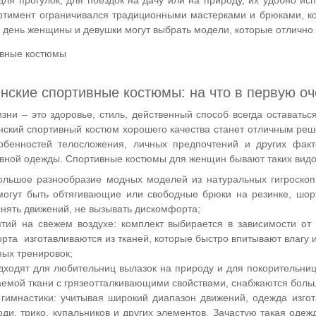
ртимент ограничивался традиционными мастерками и брюками, ко
 день женщины и девушки могут выбрать модели, которые отлично 
ские спортивные костюмы: на что в первую оч
зни – это здоровье, стиль, действенный способ всегда оставать
енский спортивный костюм хорошего качества станет отличным реш
обенностей телосложения, личных предпочтений и других факт
ивной одежды. Спортивные костюмы для женщин бывают таких видо
ольшое разнообразие модных моделей из натуральных гигроскоп
могут быть обтягивающие или свободные брюки на резинке, шор
снять движений, не вызывать дискомфорта;
ятий на свежем воздухе: комплект выбирается в зависимости от
рта изготавливаются из тканей, которые быстро впитывают влагу 
ных тренировок;
одходят для любительниц вылазок на природу и для покорительниц
аемой ткани с грязеотталкивающими свойствами, снабжаются боль
 гимнастики: учитывая широкий диапазон движений, одежда изгот
оди, трико, купальников и других элементов. Зачастую такая оде