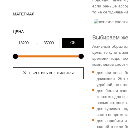
если раньше ассо
то на сегодняшний
МАТЕРИАЛ
ЦЕНА
Выбираем жен
OK
Активный образ жи
цель, то купить ж
времени года, ос
комплектов спорт
для фитнеса: б
СБРОСИТЬ ВСЕ ФИЛЬТРЫ
движения. Это 
удобной, не сте
для бега и зан
костюмы для спо
время интенсив
для туризма: п
часто непромок
для аэробики и
тканей в виде б