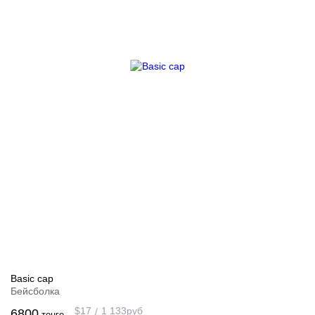
Basic cap
Бейсболка
$
17
1 133
руб
6800
тенге