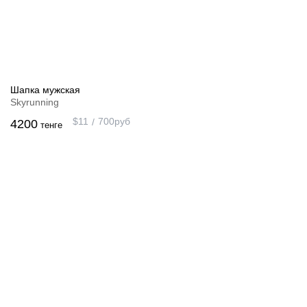
Шапка мужская
Skyrunning
$
11
700
руб
4200
тенге