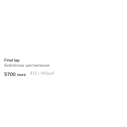
Final lap
Бейсболка шестиклиная
$
15
950
руб
5700
тенге