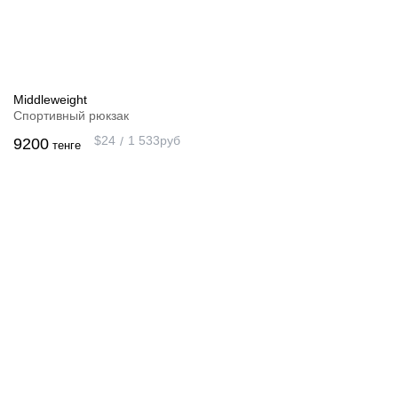
Middleweight
Спортивный рюкзак
$
24
1 533
руб
9200
тенге