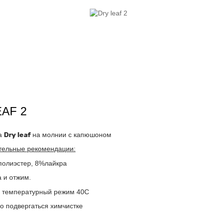
AF 2
а
Dry leaf
на молнии с капюшоном
тельные рекомендации:
полиэстер, 8%лайкра
 и отжим.
 температурный режим 40С
о подвергаться химчистке