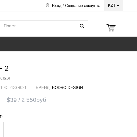
KZT
Вход
/
Создание аккаунта
F 2
жская
19DL2DGR021
БРЕНД:
BODRO DESIGN
$
39
2 550
руб
Т: