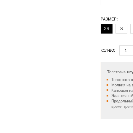
РАЗМЕР:
XS
S
КОЛ-ВО:
Dry
Толстовка
Толстовка 
Молния на 
Капюшон н
Эластичны
Продольный
время трен