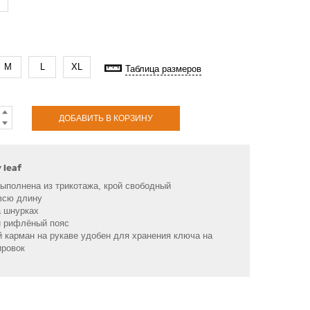
M
L
XL
Таблица размеров
ДОБАВИТЬ В КОРЗИНУ
 leaf
выполнена из трикотажа, крой свободный
всю длину
а шнурках
й рифлёный пояс
 карман на рукаве удобен для хранения ключа на
ировок