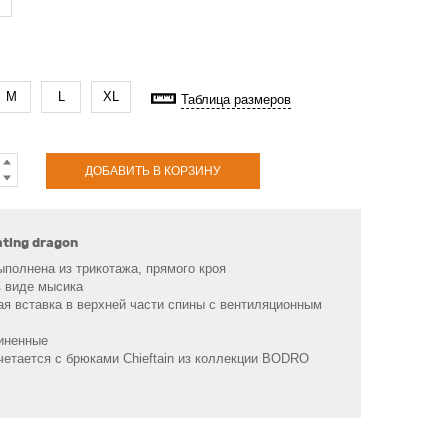
M
L
XL
Таблица размеров
ДОБАВИТЬ В КОРЗИНУ
ating dragon
полнена из трикотажа, прямого кроя
в виде мысика
ая вставка в верхней части спины с вентиляционным
иненные
четается с брюками Chieftain из коллекции BODRO