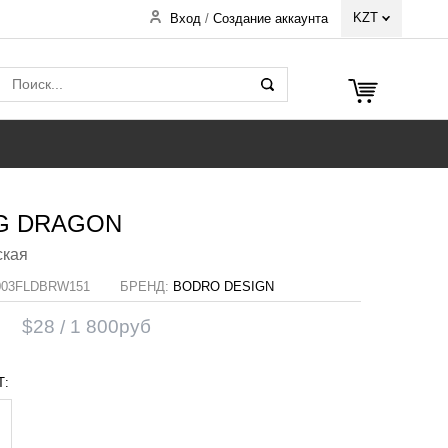
KZT
Вход
/
Создание аккаунта
G DRAGON
ская
03FLDBRW151
БРЕНД:
BODRO DESIGN
$
28
1 800
руб
Т: