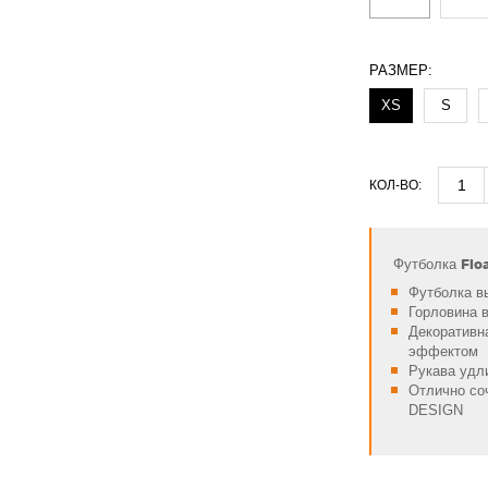
РАЗМЕР:
XS
S
КОЛ-ВО:
Flo
Футболка
Футболка вы
Горловина 
Декоративн
эффектом
Рукава удл
Отлично со
DESIGN