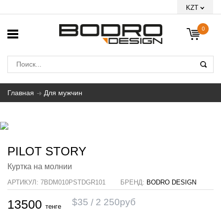
KZT
0
Главная
Для мужчин
PILOT STORY
Куртка на молнии
АРТИКУЛ:
7BDM010PSTDGR101
БРЕНД:
BODRO DESIGN
$
35
2 250
руб
13500
тенге