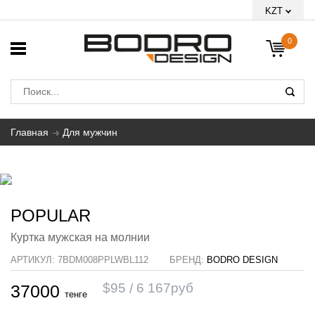
KZT
0
Главная
Для мужчин
POPULAR
Куртка мужская на молнии
АРТИКУЛ:
7BDM008PPLWBL112
БРЕНД:
BODRO DESIGN
$
95
6 167
руб
37000
тенге