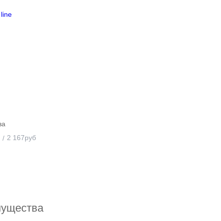
ва
2 167
руб
мущества