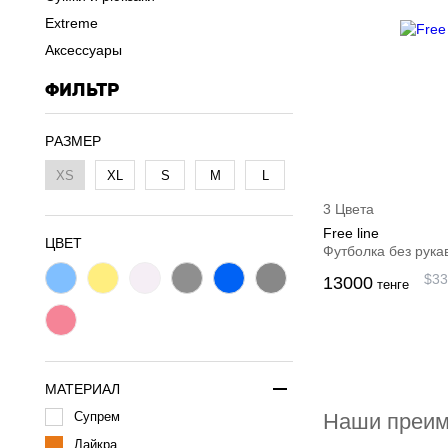
Extreme
Аксессуары
ФИЛЬТР
PАЗМЕР
XS
XL
S
M
L
3 Цвета
Free line
ЦВЕТ
Футболка без рука
$
33
13000
тенге
МАТЕРИАЛ
Наши преи
Супрем
Лайкра